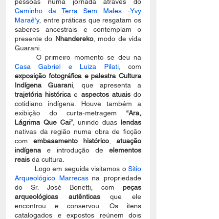
pessoas numa jornada através do 
Caminho da Terra Sem Males -Yvy 
Maraê’y
, entre práticas que resgatam os 
saberes ancestrais e contemplam o 
presente do 
Nhandereko
, modo de vida 
Guarani. 
	O primeiro momento se deu na 
Casa Gabriel e Luiza Pilati
, com 
exposição fotográfica e palestra Cultura 
Indígena Guarani
, que apresenta a 
trajetória histórica
 e 
aspectos atuais
 do 
cotidiano indígena. Houve também a 
exibição do curta-metragem 
“Ara, 
Lágrima Que Cai”
, unindo duas 
lendas
nativas da região numa obra de ficção 
com 
embasamento histórico
, 
atuação 
indígena
 e introdução de
 elementos 
reais
 da cultura. 
	Logo em seguida visitamos o
 Sítio 
Arqueológico Marrecas 
na propriedade 
do Sr. José Bonetti, com 
peças 
arqueológicas autênticas 
que ele 
encontrou e conservou. Os itens 
catalogados e expostos reúnem dois 