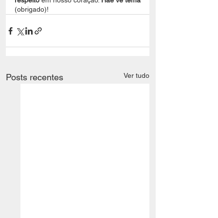
respeito
 em nosso coração. 
Hae ve tema
(obrigado)!
Ver tudo
Posts recentes