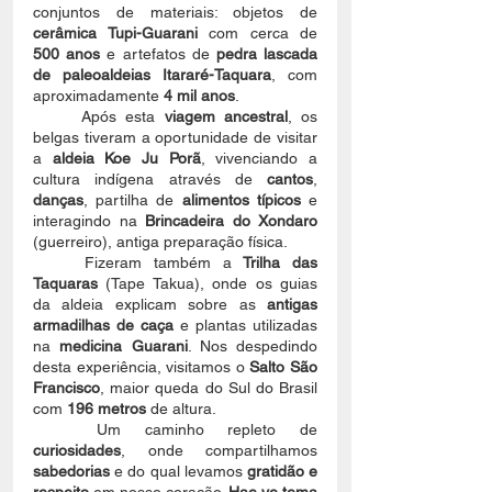
conjuntos de materiais: objetos de 
cerâmica Tupi-Guarani 
com cerca de 
500 anos
 e artefatos de 
pedra lascada 
de paleoaldeias Itararé-Taquara
, com 
aproximadamente 
4 mil anos
. 
	Após esta 
viagem ancestral
, os 
belgas tiveram a oportunidade de visitar 
a 
aldeia Koe Ju Porã
, vivenciando a 
cultura indígena através de 
cantos
, 
danças
, partilha de 
alimentos típicos
 e 
interagindo na 
Brincadeira do Xondaro
(guerreiro), antiga preparação física.
	Fizeram também a
 Trilha das 
Taquaras
 (Tape Takua), onde os guias 
da aldeia explicam sobre as 
antigas 
armadilhas de caça
 e plantas utilizadas 
na 
medicina Guarani
. Nos despedindo 
desta experiência, visitamos o
 Salto São 
Francisco
, maior queda do Sul do Brasil 
com 
196 metros
 de altura. 
	Um caminho repleto de 
curiosidades
, onde compartilhamos 
sabedorias
 e do qual levamos 
gratidão e 