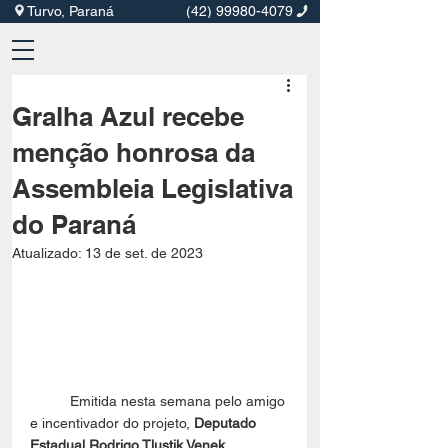
Turvo, Paraná
(42) 99980-4079
Gralha Azul recebe
menção honrosa da
Assembleia Legislativa
do Paraná
Atualizado:
13 de set. de 2023
	Emitida nesta semana pelo amigo 
e incentivador do projeto, 
Deputado 
Estadual Rodrigo Tlustik Venek 