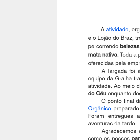
	A 
atividade
, or
e o Lojão do Braz, t
percorrendo 
belezas
mata nativa
. Toda a 
oferecidas pela emp
	A largada foi
equipe da Gralha tra
atividade. Ao meio d
do Céu
 enquanto de
	O ponto final d
Orgânico
 preparado
Foram entregues 
aventuras da tarde. 
	Agradecemos a
como os nossos 
par