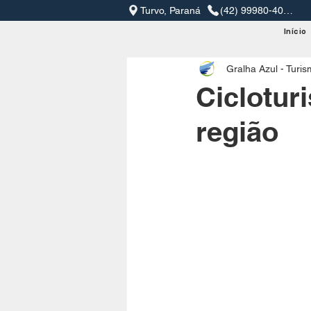
Turvo, Paraná
(42) 99980-4079
Início
Gralha Azul - Turi
Ciclotur
região