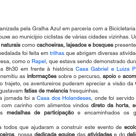
ganizada pela Gralha Azul em parceria com a Bicicletari
rouxe ao município ciclistas de várias cidades vizinhas. 
 naturais
 como 
cachoeiras, lajeados e bosques
 present
pedalada foi feita em 
trilhas
 que abrigam diversas atividad
resa, como o 
Rapel
, que estava sendo demonstrado dura
 às 8h30 em frente à histórica 
Casa Gabriel e Luiza Pi
nsmitiu as 
informações
 sobre o percurso, 
apoio
 e 
acom
o trajeto, os aventureiros puderam apreciar a visão da 
gustavam 
fatias de melancia
 fresquinhas. 
a jornada foi a 
Casa dos Holandeses
, onde foi servido
 com carinho com alimentos vindos 
direto da horta
, 
s
as 
medalhas de participação
 e encaminhados os gr
 todos que ajudaram a construir este evento de 
ecol
ceiros
, nossa 
dedicada equipe
 das 
atividades
 e do 
del