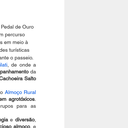
a Pedal de Ouro 
Um percurso 
es em meio à 
es turísticas 
nte o passeio. 
lati
, de onde a 
panhamento
 da 
Cachoeira Salto 
 o 
Almoço Rural 
em agrotóxicos
. 
upos para as 
ogia
 e 
diversão
, 
icioso almoço
, e 